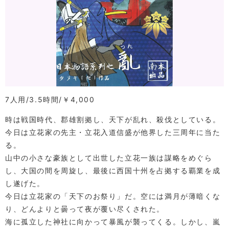
7人用
3.5時間
￥4,000
時は戦国時代、郡雄割拠し、天下が乱れ、殺伐としている。
今日は立花家の先主・立花入道信盛が他界した三周年に当た
る。
山中の小さな豪族として出世した立花一族は謀略をめぐら
し、大国の間を周旋し、最後に西国十州を占拠する覇業を成
し遂げた。
今日は立花家の「天下のお祭り」だ。空には満月が薄暗くな
り、どんよりと曇って夜が覆い尽くされた。
海に孤立した神社に向かって暴風が襲ってくる。しかし、嵐