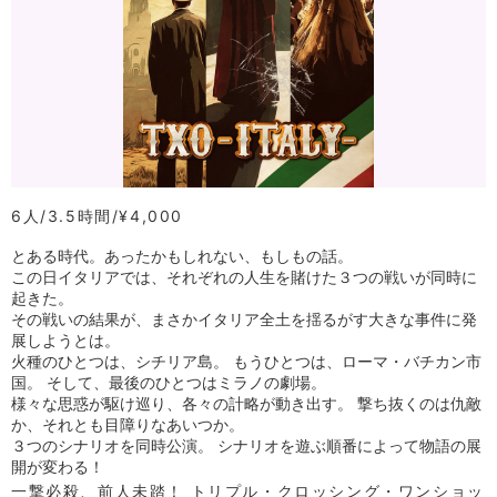
6人
3.5時間
¥4,000
とある時代。あったかもしれない、もしもの話。
この日イタリアでは、それぞれの人生を賭けた３つの戦いが同時に
起きた。
その戦いの結果が、まさかイタリア全土を揺るがす大きな事件に発
展しようとは。
火種のひとつは、シチリア島。 もうひとつは、ローマ・バチカン市
国。 そして、最後のひとつはミラノの劇場。
様々な思惑が駆け巡り、各々の計略が動き出す。 撃ち抜くのは仇敵
か、それとも目障りなあいつか。
３つのシナリオを同時公演。 シナリオを遊ぶ順番によって物語の展
開が変わる！
一撃必殺、前人未踏！ トリプル・クロッシング・ワンショッ