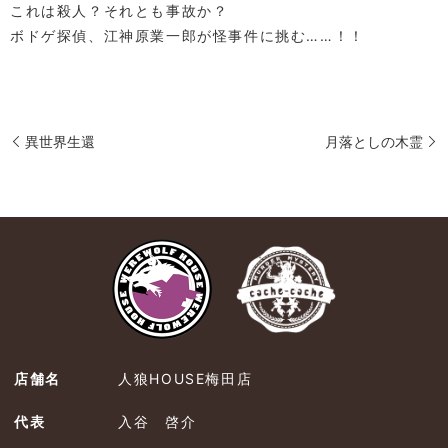
これは殺人？それとも事故か？
ボドゲ探偵、江神原業一郎が怪事件に挑む……！！
異世界生還
月落としの木霊
店舗名
人狼HOUSE梅田店
代表
入谷 啓介