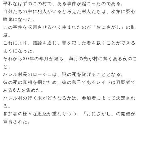
平和なはずのこの村で、ある事件が起こったのである。
自分たちの中に犯人がいると考えた村人たちは、次第に疑心
暗鬼になった。
この事件を収束させるべく生まれたのが「おにさがし」の制
度。
これにより、議論を通じ、罪を犯した者を裁くことができる
ようになった。
それから30年の年月が経ち、満月の光が村に輝くある夜のこ
と。
ハレル村長のロージュは、謎の死を遂げることとなる。
彼の死の真相を掴むため、彼の息子であるレイドは容疑者で
ある6人を集めた。
ハレル村の行く末がどうなるかは、参加者によって決定され
る。
参加者の様々な思惑が重なりつつ、「おにさがし」の開催が
宣言された。