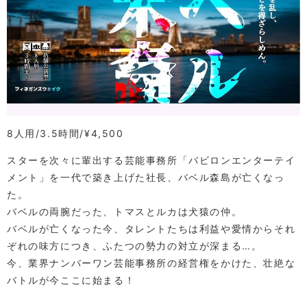
8人用
3.5時間
¥4,500
スターを次々に輩出する芸能事務所「バビロンエンターテイ
メント」を一代で築き上げた社長、バベル森島が亡くなっ
た。
バベルの両腕だった、トマスとルカは犬猿の仲。
バベルが亡くなった今、タレントたちは利益や愛情からそれ
ぞれの味方につき、ふたつの勢力の対立が深まる…。
今、業界ナンバーワン芸能事務所の経営権をかけた、壮絶な
バトルが今ここに始まる！